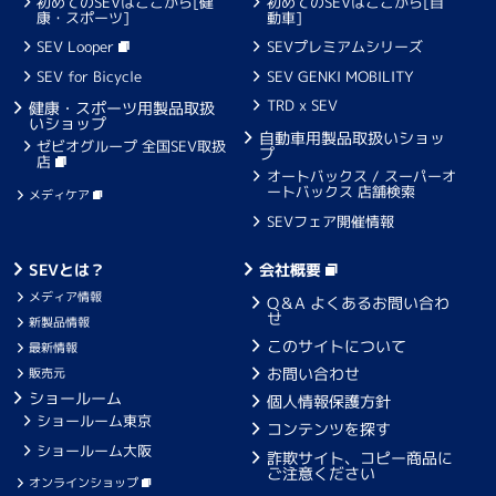
初めてのSEVはここから[健
初めてのSEVはここから[自
康・スポーツ]
動車]
SEV Looper
SEVプレミアムシリーズ
SEV for Bicycle
SEV GENKI MOBILITY
TRD x SEV
健康・スポーツ用製品取扱
いショップ
自動車用製品取扱いショッ
ゼビオグループ 全国SEV取扱
プ
店
オートバックス / スーパーオ
ートバックス 店舗検索
メディケア
SEVフェア開催情報
SEVとは？
会社概要
メディア情報
Q＆A よくあるお問い合わ
せ
新製品情報
このサイトについて
最新情報
お問い合わせ
販売元
ショールーム
個人情報保護方針
ショールーム東京
コンテンツを探す
ショールーム大阪
詐欺サイト、コピー商品に
ご注意ください
オンラインショップ