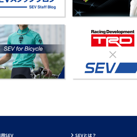
用SEV
SEVとは？