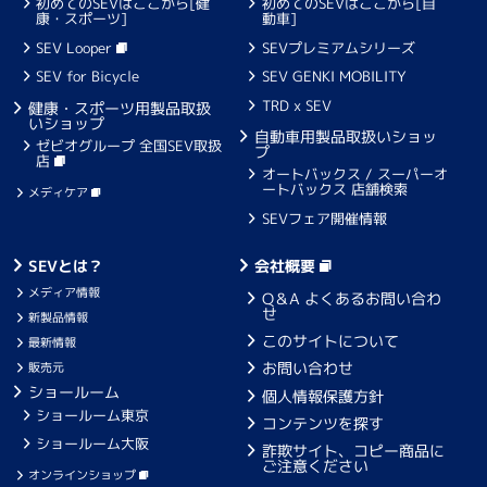
初めてのSEVはここから[健
初めてのSEVはここから[自
康・スポーツ]
動車]
SEV Looper
SEVプレミアムシリーズ
SEV for Bicycle
SEV GENKI MOBILITY
TRD x SEV
健康・スポーツ用製品取扱
いショップ
自動車用製品取扱いショッ
ゼビオグループ 全国SEV取扱
プ
店
オートバックス / スーパーオ
ートバックス 店舗検索
メディケア
SEVフェア開催情報
SEVとは？
会社概要
メディア情報
Q＆A よくあるお問い合わ
せ
新製品情報
このサイトについて
最新情報
お問い合わせ
販売元
ショールーム
個人情報保護方針
ショールーム東京
コンテンツを探す
ショールーム大阪
詐欺サイト、コピー商品に
ご注意ください
オンラインショップ